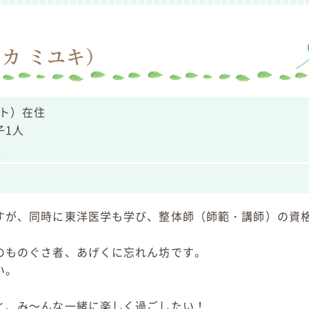
ナカ ミユキ）
ト）在住
子1人
型
すが、同時に東洋医学も学び、整体師（師範・講師）の資
のものぐさ者、あげくに忘れん坊です。
い。
と、み～んな一緒に楽しく過ごしたい！